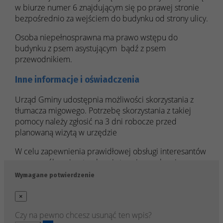
w biurze numer 6 znajdującym się po prawej stronie
bezpośrednio za wejściem do budynku od strony ulicy.
Osoba niepełnosprawna ma prawo wstępu do
budynku z psem asystującym bądź z psem
przewodnikiem.
Inne informacje i oświadczenia
Urząd Gminy udostępnia możliwości skorzystania z
tłumacza migowego. Potrzebę skorzystania z takiej
pomocy należy zgłosić na 3 dni robocze przed
planowaną wizytą w urzędzie
W celu zapewnienia prawidłowej obsługi interesantów
ze szczególnymi potrzebami stopniowo planujemy
kolejne remonty i usprawnienia.
Wymagane potwierdzenie
×
Czy na pewno chcesz usunąć ten wpis?